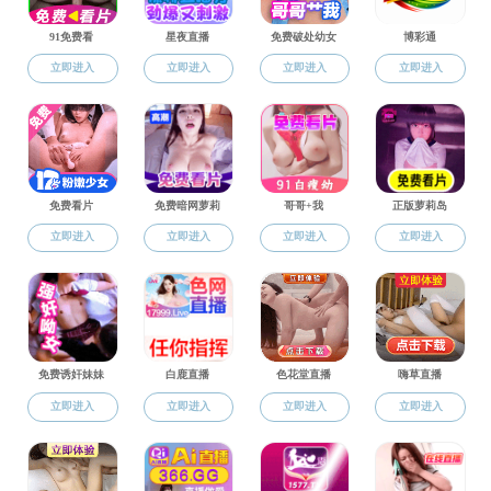
教学
学院吃瓜网
通知公告
招生就业
各位老
吃瓜网动态
2022
年
学工快讯
评审，现拟
学院评审结
图片新闻
如对以
教学
师，电话：02
科研